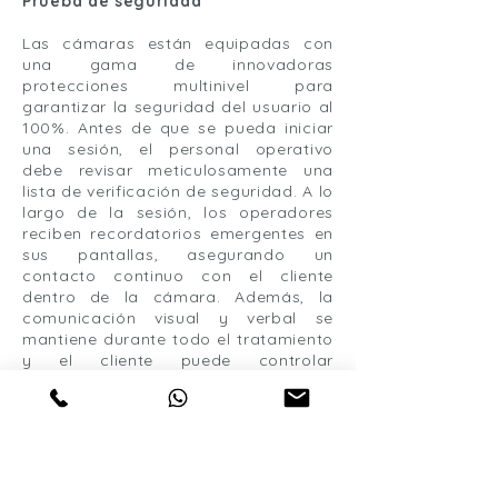
Prueba de seguridad
Las cámaras están equipadas con
una gama de innovadoras
protecciones multinivel para
garantizar la seguridad del usuario al
100%. Antes de que se pueda iniciar
una sesión, el personal operativo
debe revisar meticulosamente una
lista de verificación de seguridad. A lo
largo de la sesión, los operadores
reciben recordatorios emergentes en
sus pantallas, asegurando un
contacto continuo con el cliente
dentro de la cámara. Además, la
comunicación visual y verbal se
mantiene durante todo el tratamiento
y el cliente puede controlar
fácilmente el tiempo restante de la
sesión. La salida de la cámara se
facilita mediante una intuitiva manija
antipánico, que permite salir sin
esfuerzo en cualquier momento.