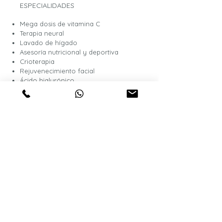
ESPECIALIDADES
Mega dosis de vitamina C
Terapia neural
Lavado de hígado
Asesoría nutricional y deportiva
Crioterapia
Rejuvenecimiento facial
Ácido hialurónico
Mesoterapia, faciales y corporales
Tesla Sculpt
Fotobiomodulación