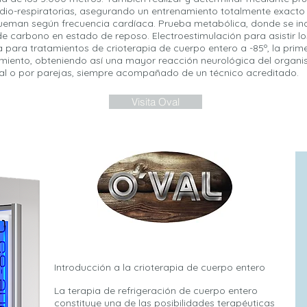
io-respiratorias, asegurando un entrenamiento totalmente exacto
queman según frecuencia cardíaca. Prueba metabólica, donde se ind
de carbono en estado de reposo. Electroestimulación para asistir l
 para tratamientos de crioterapia de cuerpo entero a -85º, la prime
tamiento, obteniendo así una mayor reacción neurológica del organ
dual o por parejas, siempre acompañado de un técnico acreditado.
Visita Oval
Introducción a la crioterapia de cuerpo entero
La terapia de refrigeración de cuerpo entero
constituye una de las posibilidades terapéuticas