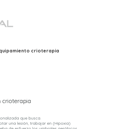
quipamiento crioterapia
 crioterapia
rsonalizada que busca.
ar una lesión, trabajar en (Hipoxia)
ueba de esfuerzo los umbrales aeróbicos