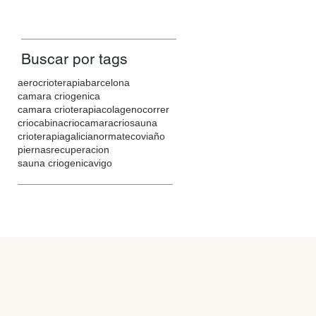
Buscar por tags
aerocrioterapia
barcelona
camara criogenica
camara crioterapia
colageno
correr
criocabina
criocamara
criosauna
crioterapia
galicia
normatec
oviaño
piernas
recuperacion
sauna criogenica
vigo